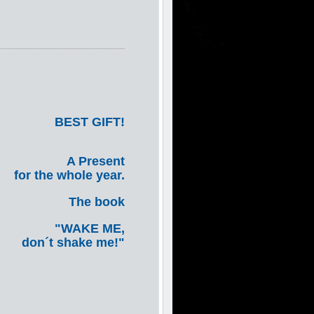
BEST GIFT!
A Present
for the whole year.
The book
"WAKE ME,
don´t shake me!"