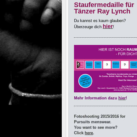
Staufermedaille für
Tänzer Ray Lynch
Du kannst es kaum glauben?
hier
Überzeuge dich
!
Mehr Information dazu
hier
!
Fotoshooting 2015/2016 for
Pursuits menswear.
You want to see more?
Click
here
.