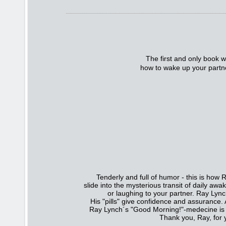
The first and only book w
how to wake up your partner
Tenderly and full of humor -
this is how 
slide
into the mysterious transit of daily awa
or
laughing to your partner. Ray Lynch
His "pills"
give confidence and assurance. A
Ray Lynch´s "Good Morning!"-medecine is a
Thank you, Ray, for 