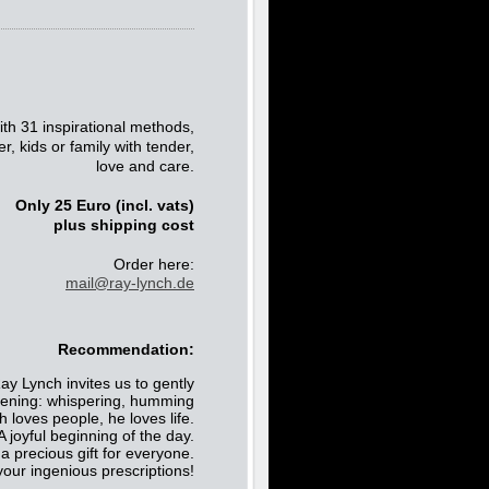
ith 31 inspirational methods,
, kids or family with tender,
love and care.
Only 25 Euro (incl. vats)
plus shipping cost
Order here:
mail@ray-lynch.de
Recommendation:
Ray Lynch invites us to gently
kening:
whispering,
humming
 loves people, he loves life.
 joyful beginning of the day.
 precious gift for everyone.
your ingenious prescriptions!