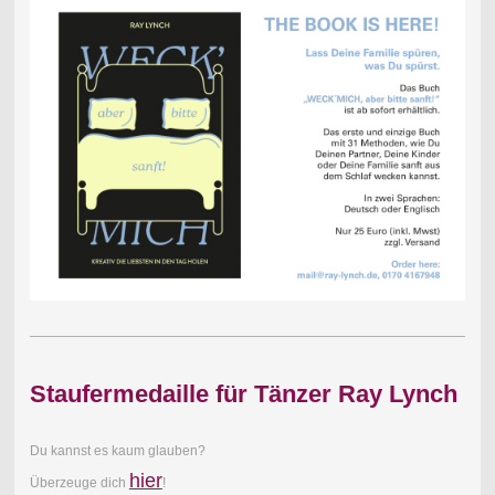
Staufermedaille für Tänzer Ray Lynch
Du kannst es kaum glauben?
hier
Überzeuge dich
!