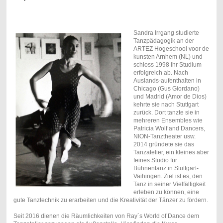
Sandra Irrgang studierte
Tanzpädagogik an der
ARTEZ Hogeschool voor de
kunsten Arnhem (NL) und
schloss 1998 ihr Studium
erfolgreich ab. Nach
Auslands-aufenthalten in
Chicago (Gus Giordano)
und Madrid (Amor de Dios)
kehrte sie nach Stuttgart
zurück. Dort tanzte sie in
mehreren Ensembles wie
Patricia Wolf and Dancers,
NION-Tanztheater usw.
2014 gründete sie das
Tanzatelier, ein kleines aber
feines Studio für
Bühnentanz in Stuttgart-
Vaihingen. Ziel ist es, den
Tanz in seiner Vielfältigkeit
erleben zu können, eine
gute Tanztechnik zu erarbeiten und die Kreativität der Tänzer zu fördern.
Seit 2016 dienen die Räumlichkeiten von Ray´s World of Dance dem