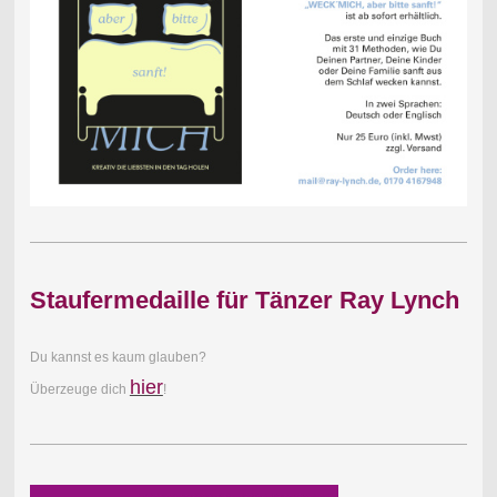
Staufermedaille für Tänzer Ray Lynch
Du kannst es kaum glauben?
hier
Überzeuge dich
!